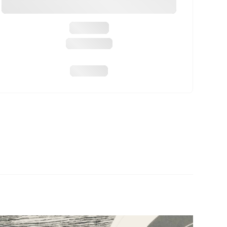
Mauser
M12 Impact
1299,99 €