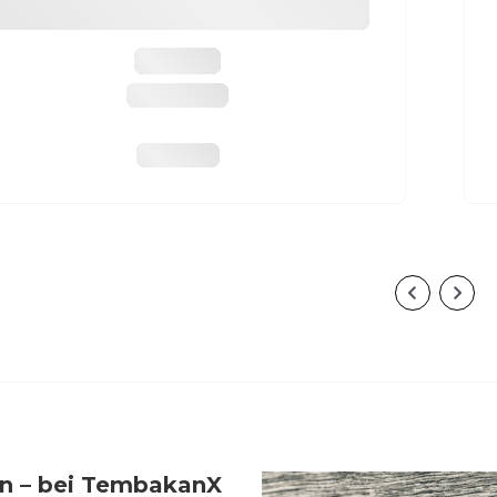
Mauser
M12 Impact
1299,99 €
en – bei TembakanX