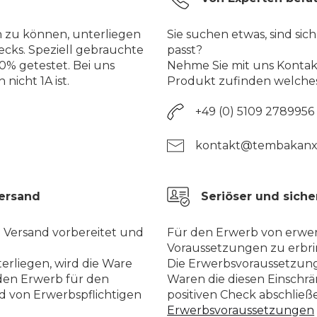
n zu können, unterliegen
Sie suchen etwas, sind sich
ecks. Speziell gebrauchte
passt?
% getestet. Bei uns
Nehme Sie mit uns Kontakt
nicht 1A ist.
Produkt zufinden welches
+49 (0) 5109 2789956
kontakt@tembakanx
Versand
Seriöser und siche
n Versand vorbereitet und
Für den Erwerb von erwer
Voraussetzungen zu erbri
erliegen, wird die Ware
Die Erwerbsvoraussetzung
den Erwerb für den
Waren die diesen Einschr
d von Erwerbspflichtigen
positiven Check abschlie
Erwerbsvoraussetzungen