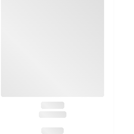
Mauser
M12 Impact
1299,99 €