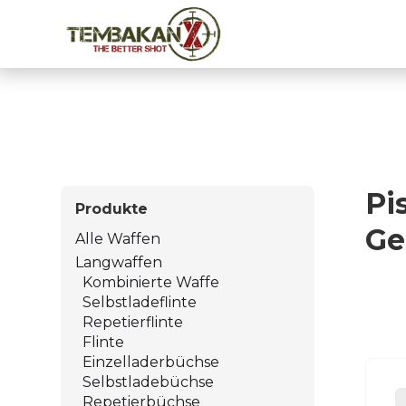
Pi
Produkte
Ge
Alle Waffen
Langwaffen
Kombinierte Waffe
Selbstladeflinte
Repetierflinte
Flinte
Einzelladerbüchse
Selbstladebüchse
Repetierbüchse