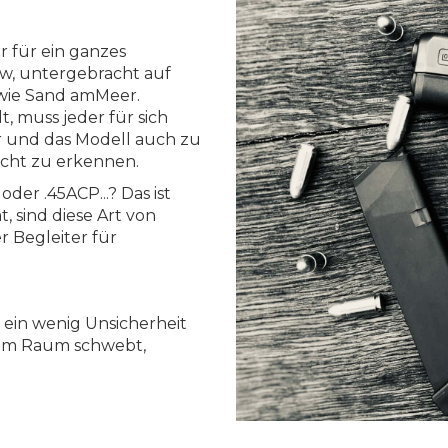
er für ein ganzes
w, untergebracht auf
 wie Sand amMeer.
, muss jeder für sich
r und das Modell auch zu
icht zu erkennen.
der .45ACP...? Das ist
, sind diese Art von
r Begleiter für
 ein wenig Unsicherheit
h im Raum schwebt,