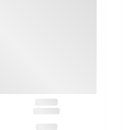
Mauser
M12 Impact
1299,99 €