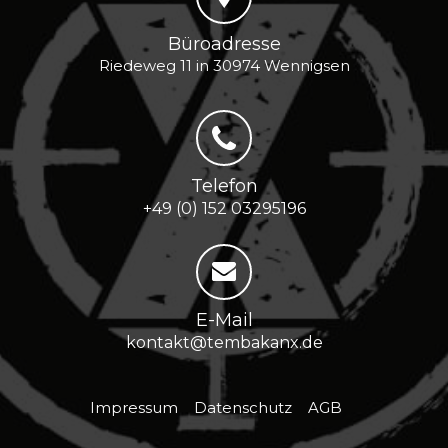
Büroadresse
Riedeweg 11 in 30974 Wennigsen
Telefon
+49 (0) 152 03295196
E-Mail
kontakt@tembakanx.de
Impressum
Datenschutz
AGB